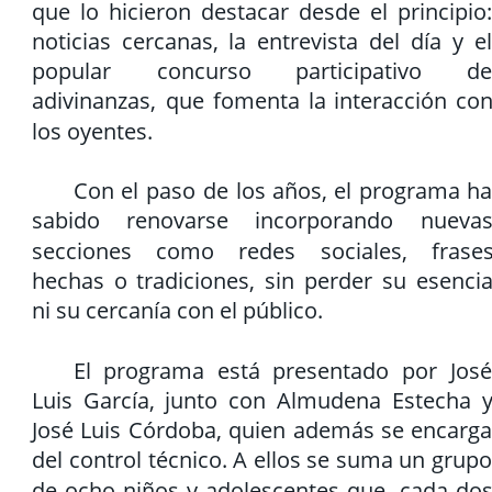
que
lo
hicieron
destacar
desde
el
principio:
noticias
cercanas,
la
entrevista
del
día
y
el
popular
concurso
participativo
de
adivinanzas,
que
fomenta
la
interacción
con
los oyentes.
Con
el
paso
de
los
años,
el
programa
ha
sabido
renovarse
incorporando
nuevas
secciones
como
redes
sociales,
frases
hechas
o
tradiciones,
sin
perder
su
esencia
ni su cercanía con el público.
El
programa
está
presentado
por
José
Luis
García,
junto
con
Almudena
Estecha
y
José
Luis
Córdoba,
quien
además
se
encarga
del
control
técnico.
A
ellos
se
suma
un
grupo
de
ocho
niños
y
adolescentes
que,
cada
dos