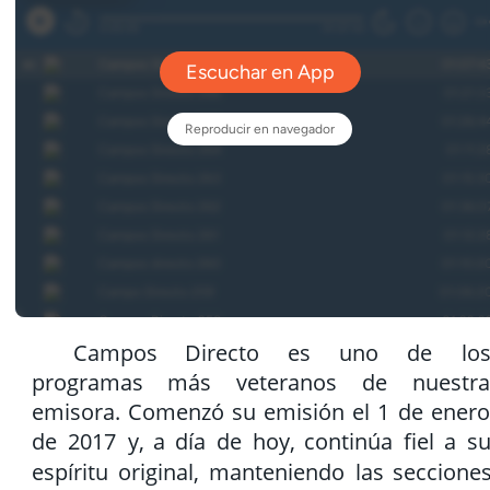
Campos
Directo
es
uno
de
los
programas
más
veteranos
de
nuestra
emisora.
Comenzó
su
emisión
el
1
de
enero
de
2017
y,
a
día
de
hoy,
continúa
fiel
a
su
espíritu
original,
manteniendo
las
secciones